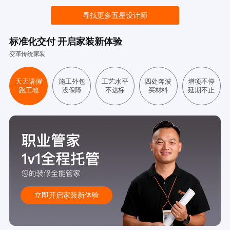
寻找更多五星设计师
标准化交付 开启家装新体验
变革传统家装
天天请假
施工外包
工艺水平
四处奔波
增项不停
跑工地
没保障
不达标
买材料
延期不止
立即开启家装新体验