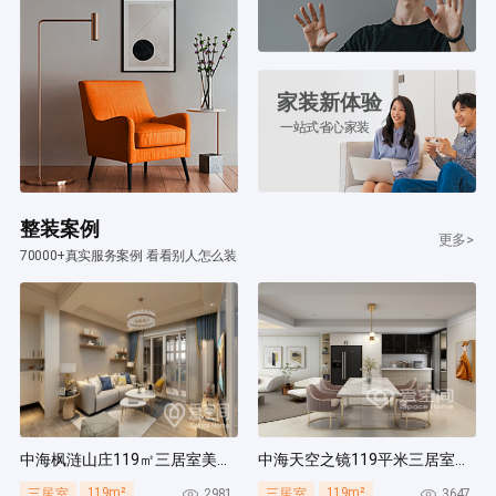
家装新体验
一站式省心家装
整装案例
更多>
70000+真实服务案例 看看别人怎么装
中海枫涟山庄119㎡三居室美式风装修案例
中海天空之镜119平米三居室北欧风装修案例
119m²
119m²
2981
3647
三居室
三居室