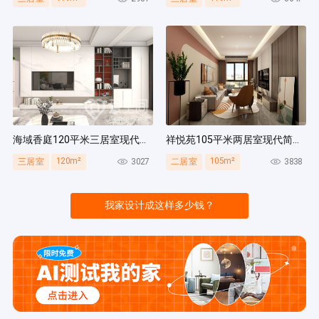
海域香庭120平米三居室现代简约风装修案例
祥悦苑105平米两居室现代简约风装修案例
120m²
105m²
3027
3838
三居室
二居室
我家设计成这样多少钱？