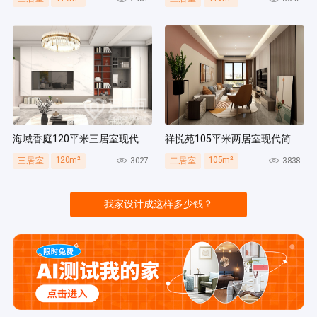
海域香庭120平米三居室现代简约风装修案例
祥悦苑105平米两居室现代简约风装修案例
120m²
105m²
3027
3838
三居室
二居室
我家设计成这样多少钱？