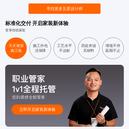
寻找更多五星设计师
标准化交付 开启家装新体验
变革传统家装
天天请假
施工外包
工艺水平
四处奔波
增项不停
跑工地
没保障
不达标
买材料
延期不止
立即开启家装新体验