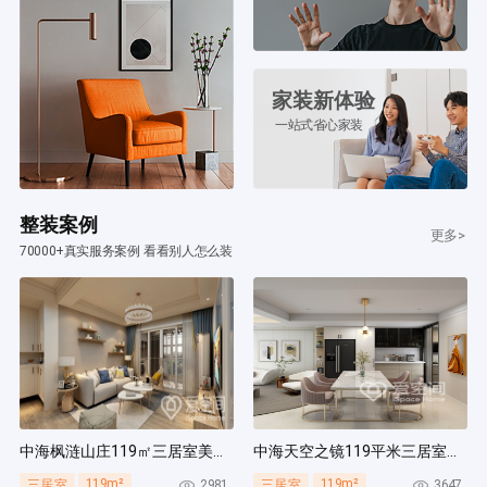
家装新体验
一站式省心家装
整装案例
更多>
70000+真实服务案例 看看别人怎么装
中海枫涟山庄119㎡三居室美式风装修案例
中海天空之镜119平米三居室北欧风装修案例
119m²
119m²
2981
3647
三居室
三居室