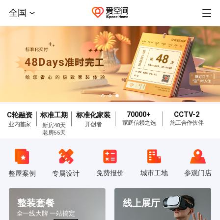
全国
70000+
CCTV-2
C轮融资
标准工期
标准化家装
家庭信赖之选
施工合作伙伴
业内首家
开创者
新房48天
老房55天
免费报价
城市工地
参观门店
整屋案例
专属设计
整装套餐
线上展厅
全一线大牌 一站搞定