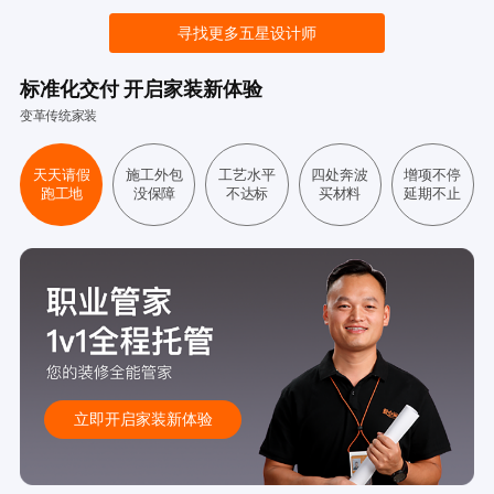
寻找更多五星设计师
标准化交付 开启家装新体验
变革传统家装
天天请假
施工外包
工艺水平
四处奔波
增项不停
跑工地
没保障
不达标
买材料
延期不止
立即开启家装新体验