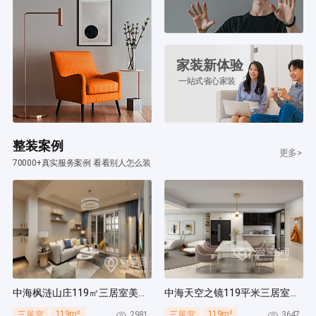
家装新体验
一站式省心家装
整装案例
更多>
70000+真实服务案例 看看别人怎么装
中海枫涟山庄119㎡三居室美式风装修案例
中海天空之镜119平米三居室北欧风装修案例
119m²
119m²
2981
3647
三居室
三居室