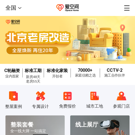
全国
70000+
CCTV-2
C轮融资
标准工期
标准化家装
家庭信赖之选
施工合作伙伴
业内首家
开创者
新房48天
老房55天
免费报价
城市工地
参观门店
整屋案例
专属设计
整装套餐
线上展厅
全一线大牌 一站搞定