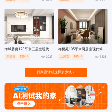
海域香庭120平米三居室现代简约风装修案例
祥悦苑105平米两居室现代简约风装修案例
120m²
105m²
3027
3838
三居室
二居室
我家设计成这样多少钱？