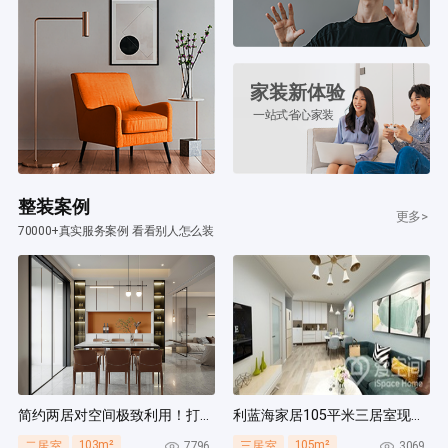
家装新体验
一站式省心家装
整装案例
更多>
70000+真实服务案例 看看别人怎么装
简约两居对空间极致利用！打造多组通顶柜，整齐能装！
利蓝海家居105平米三居室现代简约风装修案例
103m²
105m²
7796
3069
二居室
三居室