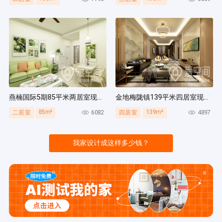
燕楠国际5期85平米两居室现代简约风装修案例
金地梅陇镇139平米四居室现代简约风装修案例
85m²
139m²
6082
4897
二居室
四居室
我家设计成这样多少钱？