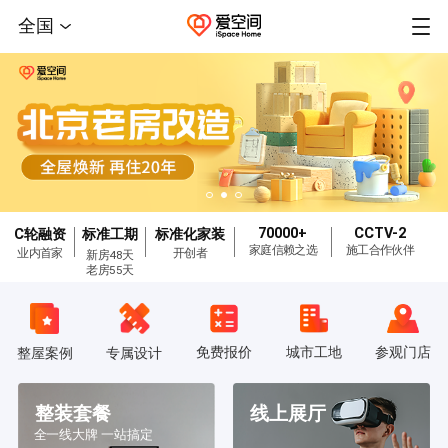
全国
70000+
CCTV-2
C轮融资
标准工期
标准化家装
家庭信赖之选
施工合作伙伴
业内首家
开创者
新房48天
老房55天
免费报价
城市工地
参观门店
整屋案例
专属设计
整装套餐
线上展厅
全一线大牌 一站搞定