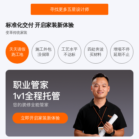
寻找更多五星设计师
标准化交付 开启家装新体验
变革传统家装
天天请假
施工外包
工艺水平
四处奔波
增项不停
跑工地
没保障
不达标
买材料
延期不止
立即开启家装新体验