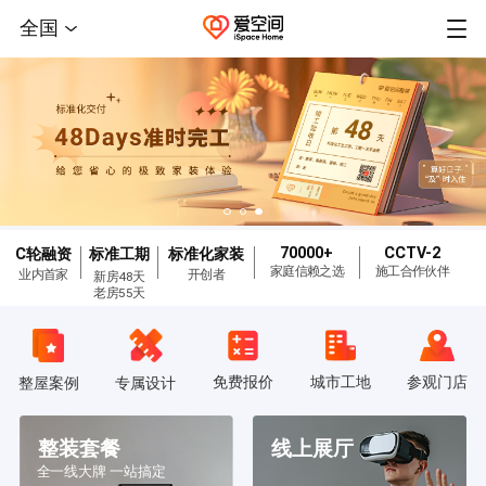
全国
70000+
CCTV-2
C轮融资
标准工期
标准化家装
家庭信赖之选
施工合作伙伴
业内首家
开创者
新房48天
老房55天
免费报价
城市工地
参观门店
整屋案例
专属设计
整装套餐
线上展厅
全一线大牌 一站搞定