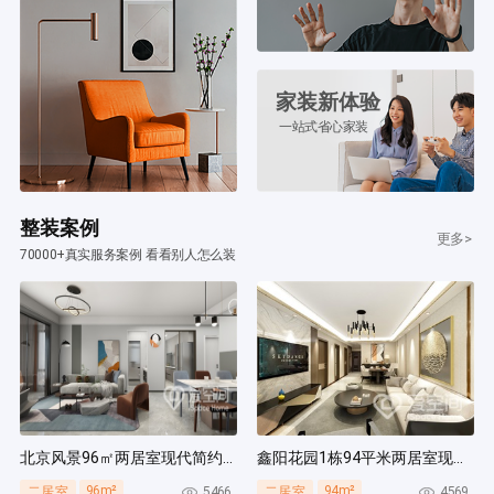
家装新体验
一站式省心家装
整装案例
更多>
70000+真实服务案例 看看别人怎么装
北京风景96㎡两居室现代简约风装修案例
鑫阳花园1栋94平米两居室现代简约风装修案例
96m²
94m²
5466
4569
二居室
二居室