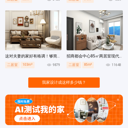
这对夫妻的家好有格调！够简洁还复古，好打扫卫生太贴心~
招商都会中心85㎡两居室现代简约风装修案例
103m²
85m²
9879
11648
二居室
二居室
我家设计成这样多少钱？