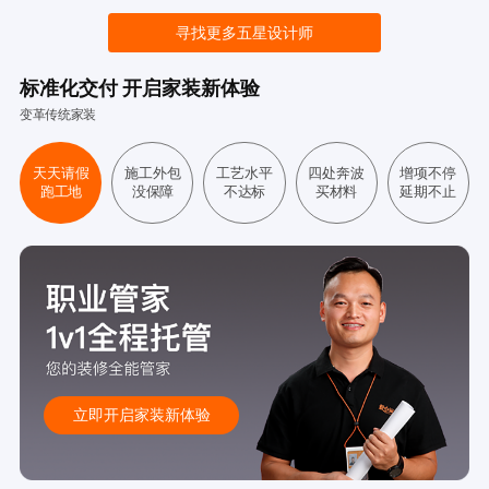
寻找更多五星设计师
标准化交付 开启家装新体验
变革传统家装
天天请假
施工外包
工艺水平
四处奔波
增项不停
跑工地
没保障
不达标
买材料
延期不止
立即开启家装新体验