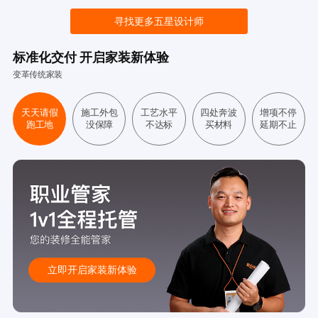
寻找更多五星设计师
标准化交付 开启家装新体验
变革传统家装
天天请假
施工外包
工艺水平
四处奔波
增项不停
跑工地
没保障
不达标
买材料
延期不止
立即开启家装新体验