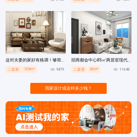
这对夫妻的家好有格调！够简洁还复古，好打扫卫生太贴心~
招商都会中心85㎡两居室现代简约风装修案例
103m²
85m²
9879
11648
二居室
二居室
我家设计成这样多少钱？