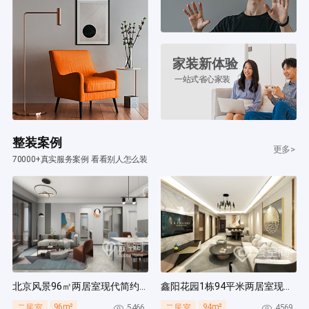
家装新体验
一站式省心家装
整装案例
更多>
70000+真实服务案例 看看别人怎么装
北京风景96㎡两居室现代简约风装修案例
鑫阳花园1栋94平米两居室现代简约风装修案例
96m²
94m²
5466
4569
二居室
二居室