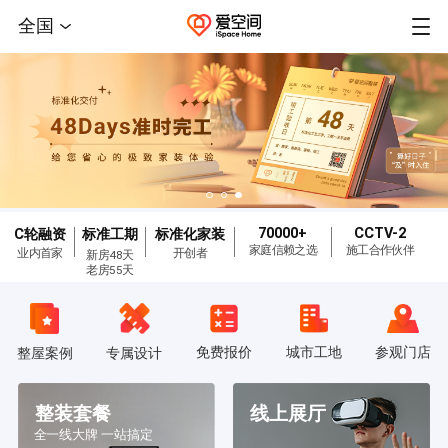
全国
70000+
CCTV-2
C轮融资
标准工期
标准化家装
家庭信赖之选
施工合作伙伴
业内首家
开创者
新房48天
老房55天
免费报价
城市工地
参观门店
整屋案例
专属设计
整装套餐
线上展厅
全一线大牌 一站搞定